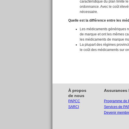
caractéristique du plan limite 
ordonnance. Avec le coût élevé 
nécessaire.
Quelle est la différence entre les 
Les médicaments génériques né
de marque et ont les mêmes cara
les médicaments de marque mais
La plupart des régimes provinc
le coût des médicaments sur o
À propos
Assurances
de nous
PAPCC
Programme de
SARCI
Services de P
Devenir membr