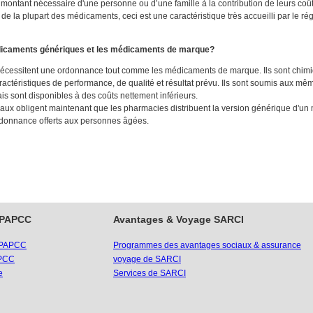
le montant nécessaire d'une personne ou d’une famille à la contribution de leurs c
de la plupart des médicaments, ceci est une caractéristique très accueilli par le r
médicaments génériques et les médicaments de marque?
cessitent une ordonnance tout comme les médicaments de marque. Ils sont chim
ctéristiques de performance, de qualité et résultat prévu. Ils sont soumis aux mê
 sont disponibles à des coûts nettement inférieurs.
iaux obligent maintenant que les pharmacies distribuent la version générique d'u
rdonnance offerts aux personnes âgées.
 PAPCC
Avantages & Voyage SARCI
 PAPCC
Programmes des avantages sociaux & assurance
APCC
voyage de SARCI
e
Services de SARCI