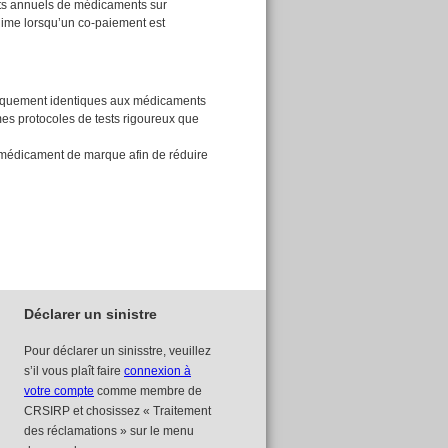
oûts annuels de médicaments sur
égime lorsqu’un co-paiement est
iquement identiques aux médicaments
mes protocoles de tests rigoureux que
n médicament de marque afin de réduire
Déclarer un sinistre
Pour déclarer un sinisstre, veuillez
s’il vous plaît faire
connexion à
votre compte
comme membre de
CRSIRP et chosissez « Traitement
des réclamations » sur le menu