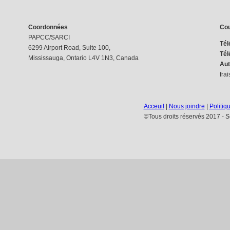
Coordonnées
Cou
PAPCC/SARCI
Tél
6299 Airport Road, Suite 100,
Tél
Mississauga, Ontario L4V 1N3, Canada
Aut
frai
Acceuil
|
Nous joindre
|
Politiq
©Tous droits réservés 2017 - Se