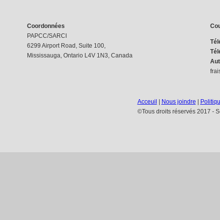
Coordonnées
Cou
PAPCC/SARCI
Tél
6299 Airport Road, Suite 100,
Tél
Mississauga, Ontario L4V 1N3, Canada
Aut
frai
Acceuil
|
Nous joindre
|
Politiq
©Tous droits réservés 2017 - Se